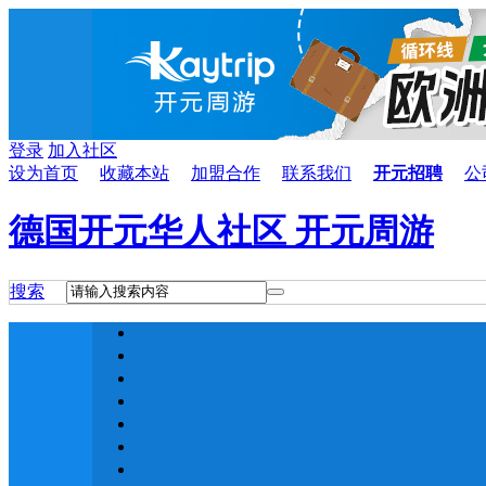
登录
加入社区
设为首页
收藏本站
加盟合作
联系我们
开元招聘
公
德国开元华人社区 开元周游
搜索