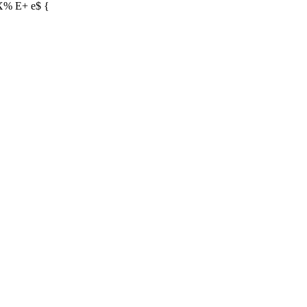
X% E+ e$ {