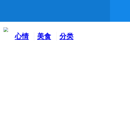
心情
美食
分类
水吧
天地
广告