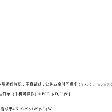
专属远程兼职，不容错过，让你业余时间赚米：
9 k3 c F w8 w& q:
理订单（手机可操作）
# J% E. j- D) `! j& ]
只看成果
4 K z) a9 y1 d9 p/ L) W