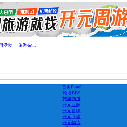
司活动
旅游杂志
首页
Portal
论坛
BBS
旅游频道
开元亚超
开元食味
开元商城
开元物流