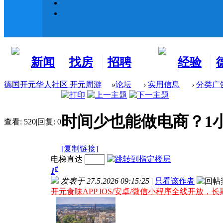
新闻
找房
招聘
经验
看板
租房
求职
分享
德国开元华人社区 开元周游
»
论坛
›
实用信息
›
分类广
时间少也能做电商？1
查看:
520
|
回复:
0
[复制链接]
电梯直达
#
1
发表于 27.5.2026 09:15:25
|
只看该作者
开元食味APP IOS/安卓/微信小程序全线开放，