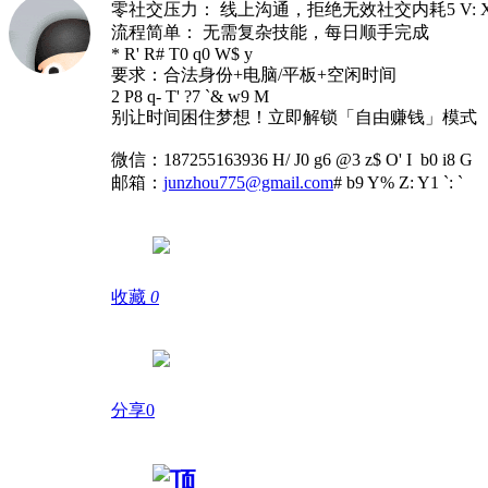
零社交压力： 线上沟通，拒绝无效社交内耗
5 V: 
流程简单： 无需复杂技能，每日顺手完成
* R' R# T0 q0 W$ y
要求：合法身份+电脑/平板+空闲时间
2 P8 q- T' ?7 `& w9 M
别让时间困住梦想！立即解锁「自由赚钱」模式
微信：18725516393
6 H/ J0 g6 @3 z$ O' I b0 i8 G
邮箱：
junzhou775@gmail.com
# b9 Y% Z: Y1 `: `
收藏
0
分享0