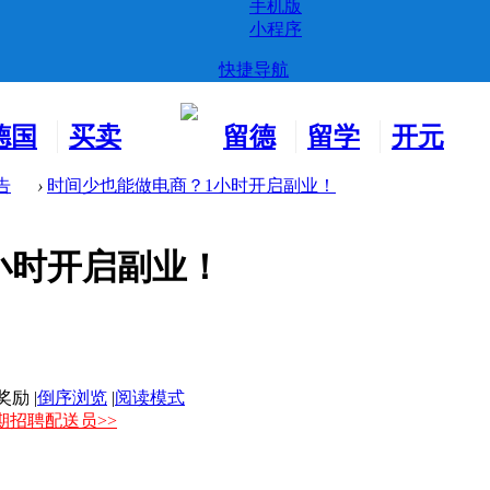
手机版
小程序
快捷导航
德国
买卖
留德
留学
开元
生活
市场
新生
德国
交友
告
›
时间少也能做电商？1小时开启副业！
小时开启副业！
|
倒序浏览
|
阅读模式
长期招聘配送员>>