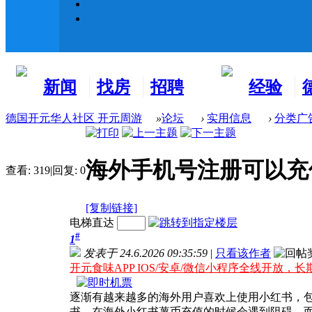
新闻
找房
招聘
经验
看板
租房
求职
分享
德国开元华人社区 开元周游
»
论坛
›
实用信息
›
分类广
海外手机号注册可以充
查看:
319
|
回复:
0
[复制链接]
电梯直达
#
1
发表于 24.6.2026 09:35:59
|
只看该作者
开元食味APP IOS/安卓/微信小程序全线开放，长
逐渐有越来越多的海外用户喜欢上使用小红书，
书，在海外小红书薯币充值的时候会遇到阻碍，