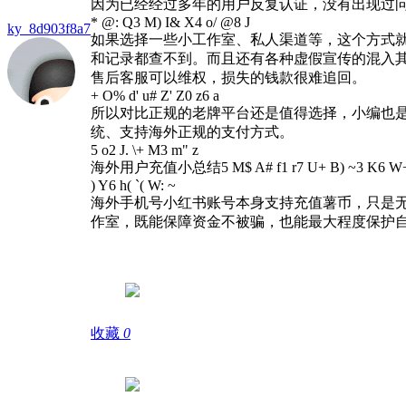
因为已经经过多年的用户反复认证，没有出现过
* @: Q3 M) I& X4 o/ @8 J
ky_8d903f8a7
如果选择一些小工作室、私人渠道等，这个方式
和记录都查不到。而且还有各种虚假宣传的混入
售后客服可以维权，损失的钱款很难追回。
+ O% d' u# Z' Z0 z6 a
所以对比正规的老牌平台还是值得选择，小编也是
统、支持海外正规的支付方式。
5 o2 J. \+ M3 m" z
海外用户充值小总结
5 M$ A# f1 r7 U+ B) ~3 K6 W+
) Y6 h( `( W: ~
海外手机号小红书账号本身支持充值薯币，只是
作室，既能保障资金不被骗，也能最大程度保护
收藏
0