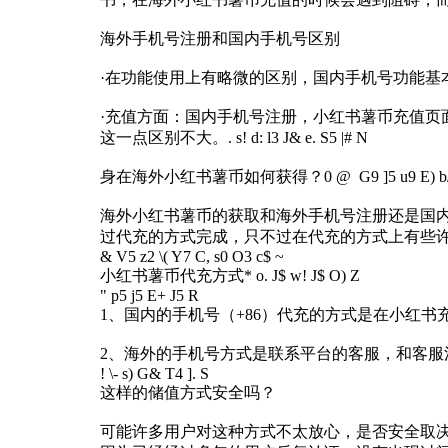
海外手机号注册和国内手机号区别
·在功能使用上有略微的区别，国内手机号功能基
·充值方面：国内手机号注册，小红书薯币充值
这一点区别不大。
. s! d: l3 J& e. S5 |# N
身在海外小红书薯币如何获得？
0 @ G9 ]5 u9 E) b/
海外小红书薯币的获取和海外手机号注册还是国内
过代充的方式完成，只不过在代充的方式上有些
& V5 z2 \( Y7 C, s0 O3 c$ ~
小红书薯币代充方式
* o. J$ w! J$ O) Z
" p5 j5 E+ J5 R
1、国内的手机号（+86）代充的方式是在小红
2、海外的手机号方式是联系平台的客服，和客服
! \- s) G& T4 ]. S
这样的储值方式安全吗？
可能许多用户对这种方式不太放心，是否安全取决