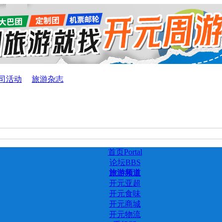
司活动
旅游杂志
首页
Portal
论坛
BBS
旅游频道
开元亚超
开元食味
开元商城
开元物流