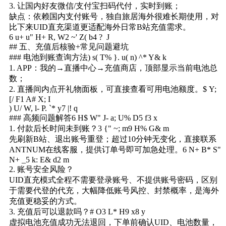
3. 让国内好友微信/支付宝扫码代付，实时到账；
缺点：依赖国内支付账号，独自旅居海外很难长期使用，对
比下来UID直充渠道更适配海外日常B站充值需求。
6 u+ u" H+ R, W2 ~' Z( b4 ? J
## 五、充值后核验+常见问题避坑
### 电池到账查询方法
) s( T% }. u( n) ^* Y& k
1. APP：我的→直播中心→充值商店，顶部显示当前电池总
数；
2. 直播间内点开礼物面板，可直接查看可用电池额度。
$ Y;
[/ F1 A# X; I
) U/ W, l- P. `* y7 |! q
### 高频问题解答
6 H$ W" J- a; U% D5 f3 x
1. 付款后长时间未到账？
3 {" ~; m9 H% G& m
先刷新B站、退出账号重登；超过10分钟无变化，直接联系
ANTNUM在线客服，提供订单号即可加急处理。
6 N+ B* S"
N+ _5 k: E& d2 m
2. 账号安全风险？
UID直充模式全程不需要登录账号、不提供账号密码，区别
于需要代登的代充，大幅降低账号风控、封禁概率，是海外
充值更稳妥的方式。
3. 充值后可以退款吗？
# O3 L* H9 x8 y
虚拟电池充值成功无法退回，下单前确认UID、电池数量，