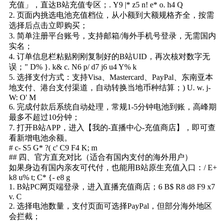
充值」，直达B站充值专区；
. Y9 |* z5 n! e* o. h4 Q
2. 页面内挑选电池充值档位，从小额到大额规格齐全，按需
选择后点击立即购买；
3. 简单注册平台账号，支持邮箱/海外手机号登录，无需国内
实名；
4. 订单信息栏粘贴刚刚复制好的B站UID，再次核对数字无
误；
" D% }. k& c. N6 p/ d7 j6 u4 Y% k
5. 选择支付方式：支持Visa、Mastercard、PayPal、东南亚本
地支付、港台支付渠道，自动转换当地币种结算；
) U. w. j-
W: O' M
6. 完成付款后系统自动处理，常规1-5分钟电池到账，高峰期
最多不超过10分钟；
7. 打开B站APP，进入【我的-直播中心-充值商店】，即可查
看新增电池余额。
# c- S5 G* ?( c' C9 F4 K; m
## 四、官方直充对比（适合有国内支付的海外用户）
如果身边有国内亲友可代付，也能用B站原生充值入口：
/ E+
k8 u% t; C* {- e8 g
1. B站PC网页端登录，进入直播充值商店；
6 B$ R8 d8 F9 x7
v. C
2. 选择电池数量，支付页面可选择PayPal，但部分海外地区
会拦截；