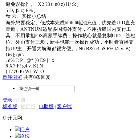
避免误操作。
! X2 ?3 t; n0 z) H/ S: j
5 D, ]5 z) E% ]
## 六、实操小总结
海外想要稳定、低成本完成bilibili电池充值，优先选UID直充
渠道，ANTNUM适配多国海外支付，不用折腾国内支付工
具，不用承担iOS高额手续费；操作核心就是复制UID、选档
位、外币支付三步，新手也能一次操作成功，平时看直播支
持UP主、开通大航海都很方便。
; N6 B& n3 n$ F% k5 y. B)
D6 |; q# \
. d% J: P1 @* ]0 E9 [" x
6 X7 F! g4 v, K) N
) T/ z6 f6 W1 W O
倒序浏览
共有0条回复
登录
|
注册
标准版
|
触屏版
|
电脑版
|
客户端
© 开元网.
门户
论坛