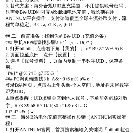
3. 替代方案：海外合规UID直充渠道，不用提供账号密码，
只需要B站UID即可完成bilibili电池充值，我长期在用
ANTNUM平台操作，支付渠道覆盖全球主流外币支付，流
程简单稳定。
3 C: a, ?1 K; z, [6 U
## 二、前置准备：找到你的B站UID（充值必备）
### 手机APP端查找步骤
2 H' `" }/ T. D( \* }
1. 打开bilibili，点击右下角【我的】；
n* B9 Z" W% S) E
2. 页面拉至底部，点开【设置】；
3. 选择【账号资料】，页面内复制一串数字UID，保存备
用。
i% [* @% ?4 I- g7 F5 G [
### PC网页端查找
3 h A& ~0 t6 m% p% e [
登录B站网页，点击右上角头像-个人空间，地址栏末尾数字
即为UID。
⚠️重点提醒：UID填错会充到他人账号，下单前务必核对数
字。
# ?3 Z9 h8 K7 D/ J( s0 k" b& d3 L- G
1 t* d* c& t( w
## 三、海外B站电池充值完整操作步骤（ANTNUM实操流
程）
1. 打开ANTNUM官网，首页搜索框输入关键词「bilibili电池