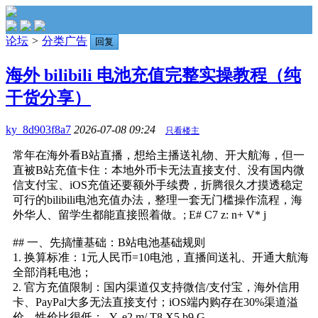
论坛
>
分类广告
回复
海外 bilibili 电池充值完整实操教程（纯
干货分享）
ky_8d903f8a7
2026-07-08 09:24
只看楼主
常年在海外看B站直播，想给主播送礼物、开大航海，但一
直被B站充值卡住：本地外币卡无法直接支付、没有国内微
信支付宝、iOS充值还要额外手续费，折腾很久才摸透稳定
可行的bilibili电池充值办法，整理一套无门槛操作流程，海
外华人、留学生都能直接照着做。
; E# C7 z: n+ V* j
## 一、先搞懂基础：B站电池基础规则
1. 换算标准：1元人民币=10电池，直播间送礼、开通大航海
全部消耗电池；
2. 官方充值限制：国内渠道仅支持微信/支付宝，海外信用
卡、PayPal大多无法直接支付；iOS端内购存在30%渠道溢
价，性价比很低；
Y. e2 m/ T8 X5 b9 G