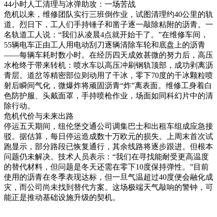
44小时人工清理与冰弹助攻：一场苦战
危机以来，维修团队实行三班倒作业，试图清理约40公里的轨
道。烈日下，工人们手持锤子和凿子逐一敲除粘附的沥青。一
名轨道工人说：“我们从凌晨4点就开始干了。”在维修车间，
55辆电车正由工人用电动刮刀逐辆清除车轮和底盘上的沥青
——每辆车耗时数小时。在经历四天成效甚微的努力后，高压
水枪终于带来转机：喷水车以高压冲刷钢轨顶部，成功剥离沥
青层。道岔等精密部位则动用了干冰，零下70度的干冰颗粒喷
射后瞬间气化，微爆炸将顽固沥青“炸”离表面。维修工身着白
色防护服、头戴面罩，手持喷枪作业，场面如同科幻片中的清
除行动。
危机代价与未来出路
停运五天期间，纽伦堡交通公司调集巴士和出租车组成应急接
驳。据估算，每日停运造成数十万欧元的损失。上周末首次试
跑显示，部分路段已恢复通行，其余线路将逐步跟进。但根本
问题仍未解决。技术人员表示：“我们在寻找能耐受更高温度
的替代材料，但问题是冬天还需在零下10度保持弹性。”目前
使用的沥青在冬季表现达标，但一旦气温超过40度便会融化成
灾，而公司尚未找到替代方案。这场极端天气敲响的警钟，可
能正是推动基础设施升级的契机。