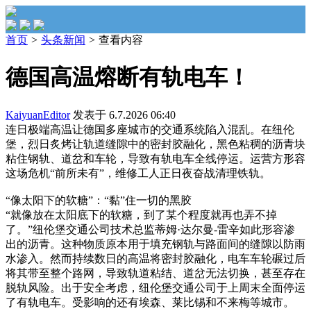
首页
>
头条新闻
>
查看内容
德国高温熔断有轨电车！
KaiyuanEditor
发表于 6.7.2026 06:40
连日极端高温让德国多座城市的交通系统陷入混乱。在纽伦
堡，烈日炙烤让轨道缝隙中的密封胶融化，黑色粘稠的沥青块
粘住钢轨、道岔和车轮，导致有轨电车全线停运。运营方形容
这场危机“前所未有”，维修工人正日夜奋战清理铁轨。
“像太阳下的软糖”：“黏”住一切的黑胶
“就像放在太阳底下的软糖，到了某个程度就再也弄不掉
了。”纽伦堡交通公司技术总监蒂姆·达尔曼-雷辛如此形容渗
出的沥青。这种物质原本用于填充钢轨与路面间的缝隙以防雨
水渗入。然而持续数日的高温将密封胶融化，电车车轮碾过后
将其带至整个路网，导致轨道粘结、道岔无法切换，甚至存在
脱轨风险。出于安全考虑，纽伦堡交通公司于上周末全面停运
了有轨电车。受影响的还有埃森、莱比锡和不来梅等城市。