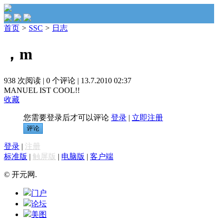
首页
>
SSC
>
日志
，m
938 次阅读
|
0 个评论
|
13.7.2010 02:37
MANUEL IST COOL!!
收藏
您需要登录后才可以评论
登录
|
立即注册
评论
登录
|
注册
标准版
|
触屏版
|
电脑版
|
客户端
© 开元网.
门户
论坛
美图