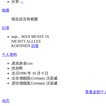
分享:
--
相册
现在还没有相册
记录
naja，MAN MUSST JA
NICHTT ALLLES
KOENNEN
回复
个人资料
真实姓名
ccss
性别
男
生日
1990 年 10 月 9 日
出生地
德国,Germany 汉诺威
居住地
德国,Germany 汉诺威
查看全部个
动态