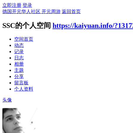
立即注册
登录
德国开元华人社区 开元周游
返回首页
SSC的个人空间
https://kaiyuan.info/?131
空间首页
动态
记录
日志
相册
主题
分享
留言板
个人资料
头像