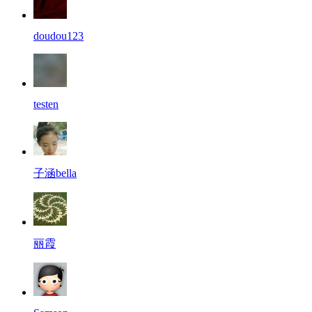
doudou123
testen
子涵bella
丽霞