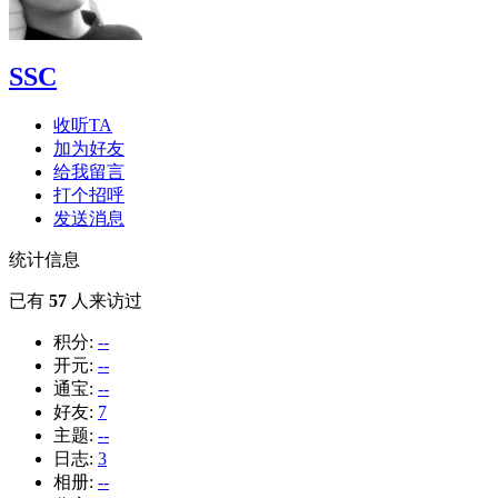
SSC
收听TA
加为好友
给我留言
打个招呼
发送消息
统计信息
已有
57
人来访过
积分:
--
开元:
--
通宝:
--
好友:
7
主题:
--
日志:
3
相册:
--