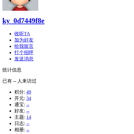
ky_0d7449f8e
收听TA
加为好友
给我留言
打个招呼
发送消息
统计信息
已有
--
人来访过
积分:
49
开元:
34
通宝:
--
好友:
--
主题:
14
日志:
--
相册:
--