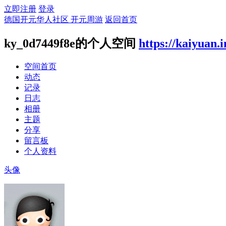
立即注册
登录
德国开元华人社区 开元周游
返回首页
ky_0d7449f8e的个人空间
https://kaiyuan.
空间首页
动态
记录
日志
相册
主题
分享
留言板
个人资料
头像