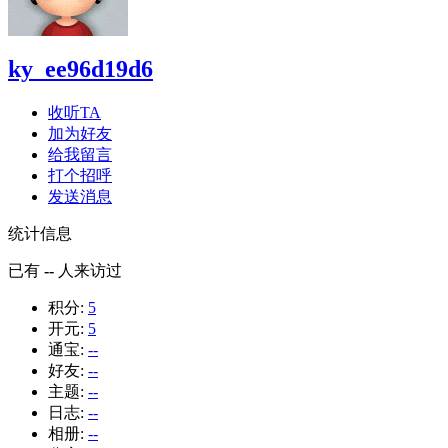
ky_ee96d19d6
收听TA
加为好友
给我留言
打个招呼
发送消息
统计信息
已有
--
人来访过
积分:
5
开元:
5
通宝:
--
好友:
--
主题:
--
日志:
--
相册:
--