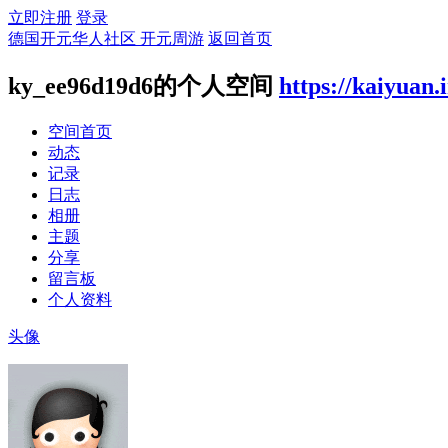
立即注册
登录
德国开元华人社区 开元周游
返回首页
ky_ee96d19d6的个人空间
https://kaiyuan.
空间首页
动态
记录
日志
相册
主题
分享
留言板
个人资料
头像