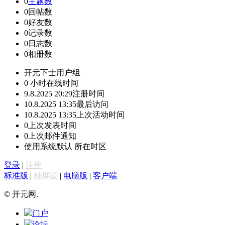
0
主题数
0
回帖数
0
好友数
0
记录数
0
日志数
0
相册数
开元下士
用户组
0 小时
在线时间
9.8.2025 20:29
注册时间
10.8.2025 13:35
最后访问
10.8.2025 13:35
上次活动时间
0
上次发表时间
0
上次邮件通知
使用系统默认
所在时区
登录
|
注册
标准版
|
触屏版
|
电脑版
|
客户端
© 开元网.
门户
论坛