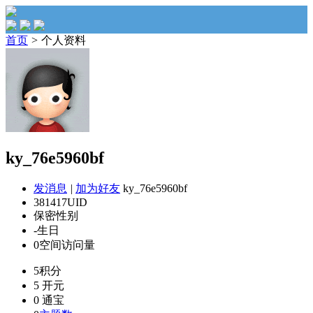
首页
>
个人资料
ky_76e5960bf
发消息
|
加为好友
ky_76e5960bf
381417
UID
保密
性别
-
生日
0
空间访问量
5
积分
5
开元
0
通宝