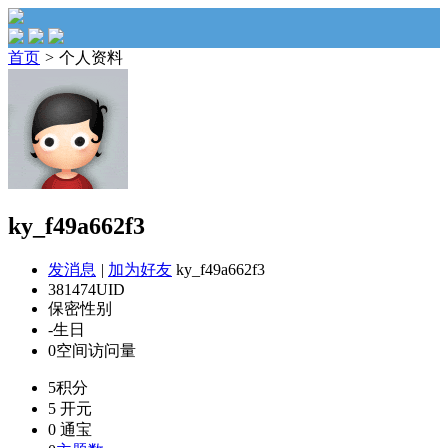
首页
>
个人资料
ky_f49a662f3
发消息
|
加为好友
ky_f49a662f3
381474
UID
保密
性别
-
生日
0
空间访问量
5
积分
5
开元
0
通宝