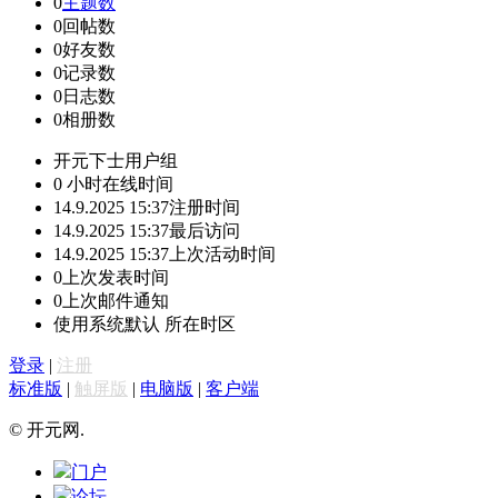
0
主题数
0
回帖数
0
好友数
0
记录数
0
日志数
0
相册数
开元下士
用户组
0 小时
在线时间
14.9.2025 15:37
注册时间
14.9.2025 15:37
最后访问
14.9.2025 15:37
上次活动时间
0
上次发表时间
0
上次邮件通知
使用系统默认
所在时区
登录
|
注册
标准版
|
触屏版
|
电脑版
|
客户端
© 开元网.
门户
论坛