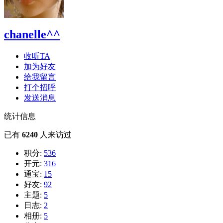
chanelle^^
收听TA
加为好友
给我留言
打个招呼
发送消息
统计信息
已有
6240
人来访过
积分:
536
开元:
316
通宝:
15
好友:
92
主题:
5
日志:
2
相册:
5