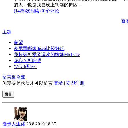
的人，也是我喜欢上钥匙的原因 ...
(1425)次阅读
|
(0)个评论
查
主题
奢望
慕尼黑哪家disco比较好玩
我超级可爱又调皮的妹妹Michelle
花心？可能吧
ツévil诱惑~
留言板
全部
你需要登录后才可以留言
登录
|
立即注册
留言
漫步人生路
28.8.2010 18:37