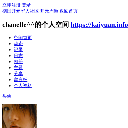
立即注册
登录
德国开元华人社区 开元周游
返回首页
chanelle^^的个人空间
https://kaiyuan.inf
空间首页
动态
记录
日志
相册
主题
分享
留言板
个人资料
头像