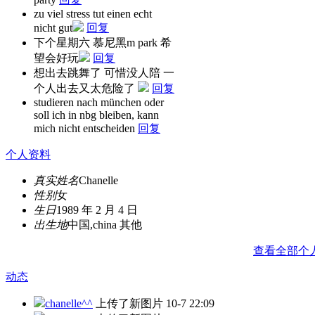
zu viel stress tut einen echt
nicht gut
回复
下个星期六 慕尼黑m park 希
望会好玩
回复
想出去跳舞了 可惜没人陪 一
个人出去又太危险了
回复
studieren nach münchen oder
soll ich in nbg bleiben, kann
mich nicht entscheiden
回复
个人资料
真实姓名
Chanelle
性别
女
生日
1989 年 2 月 4 日
出生地
中国,china 其他
查看全部个
动态
chanelle^^
上传了新图片
10-7 22:09