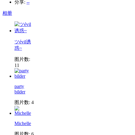
分享:
--
相册
ツévil诱
惑~
图片数:
11
party
bilder
图片数: 4
Michelle
图片数: 6