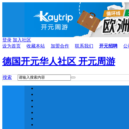
登录
加入社区
设为首页
收藏本站
加盟合作
联系我们
开元招聘
公
德国开元华人社区 开元周游
搜索