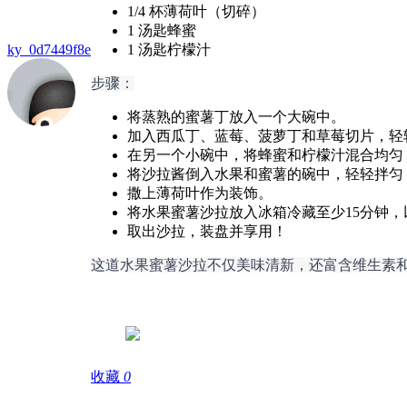
1/4 杯薄荷叶（切碎）
1 汤匙蜂蜜
ky_0d7449f8e
1 汤匙柠檬汁
步骤：
将蒸熟的蜜薯丁放入一个大碗中。
加入西瓜丁、蓝莓、菠萝丁和草莓切片，轻
在另一个小碗中，将蜂蜜和柠檬汁混合均匀
将沙拉酱倒入水果和蜜薯的碗中，轻轻拌匀
撒上薄荷叶作为装饰。
将水果蜜薯沙拉放入冰箱冷藏至少15分钟
取出沙拉，装盘并享用！
这道水果蜜薯沙拉不仅美味清新，还富含维生素
收藏
0