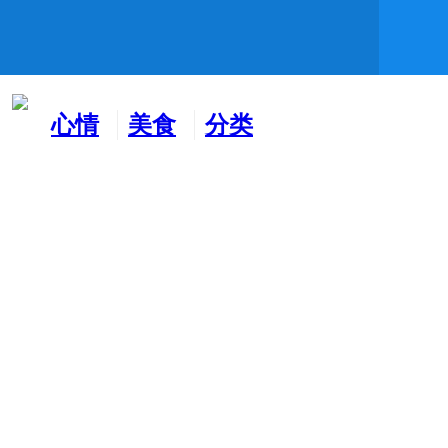
心情
美食
分类
水吧
天地
广告