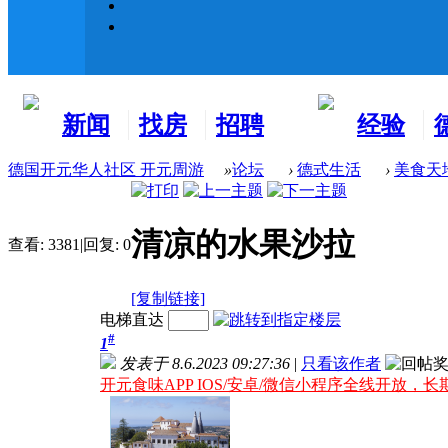
新闻
找房
招聘
经验
看板
租房
求职
分享
德国开元华人社区 开元周游
»
论坛
›
德式生活
›
美食天
清凉的水果沙拉
查看:
3381
|
回复:
0
[复制链接]
电梯直达
#
1
发表于 8.6.2023 09:27:36
|
只看该作者
开元食味APP IOS/安卓/微信小程序全线开放，长