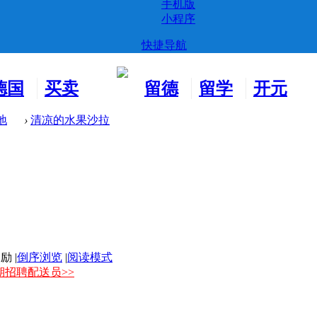
手机版
小程序
快捷导航
德国
买卖
留德
留学
开元
生活
市场
新生
德国
交友
地
›
清凉的水果沙拉
|
倒序浏览
|
阅读模式
期招聘配送员>>