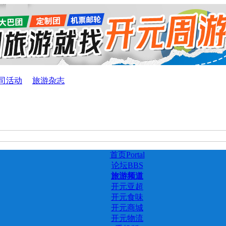
司活动
旅游杂志
首页
Portal
论坛
BBS
旅游频道
开元亚超
开元食味
开元商城
开元物流