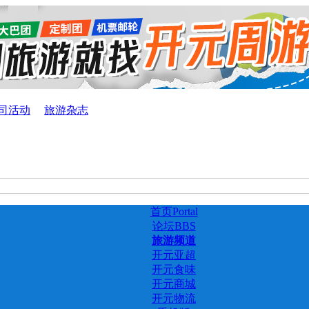
司活动
旅游杂志
首页
Portal
论坛
BBS
旅游频道
开元亚超
开元食味
开元商城
开元物流