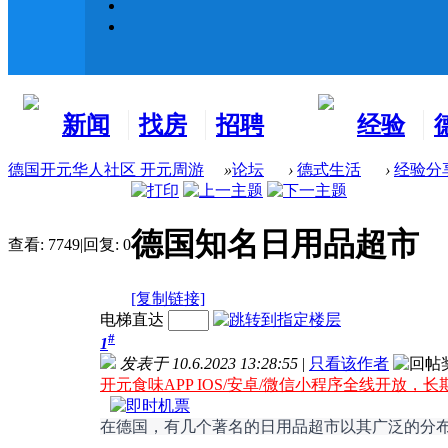
新闻
找房
招聘
经验
看板
租房
求职
分享
德国开元华人社区 开元周游
»
论坛
›
德式生活
›
经验分
德国知名日用品超市
查看:
7749
|
回复:
0
[复制链接]
电梯直达
#
1
发表于 10.6.2023 13:28:55
|
只看该作者
开元食味APP IOS/安卓/微信小程序全线开放，长
在德国，有几个著名的日用品超市以其广泛的分