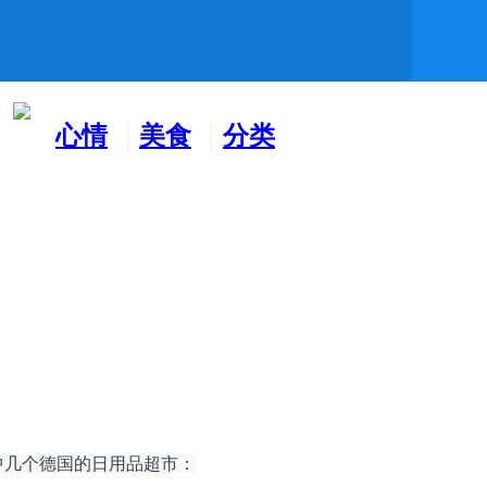
心情
美食
分类
水吧
天地
广告
中几个德国的日用品超市：