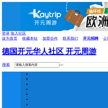
登录
加入社区
设为首页
收藏本站
加盟合作
联系我们
开元招聘
公
德国开元华人社区 开元周游
搜索