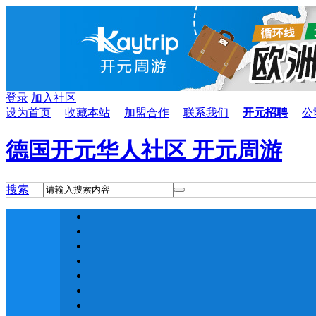
登录
加入社区
设为首页
收藏本站
加盟合作
联系我们
开元招聘
公
德国开元华人社区 开元周游
搜索