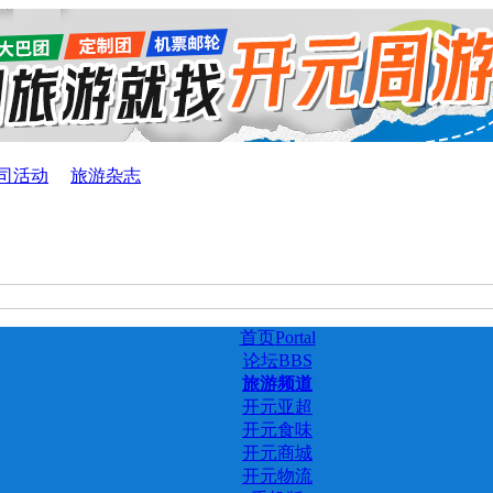
司活动
旅游杂志
首页
Portal
论坛
BBS
旅游频道
开元亚超
开元食味
开元商城
开元物流