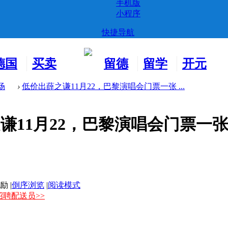
手机版
小程序
快捷导航
德国
买卖
留德
留学
开元
生活
市场
新生
德国
交友
场
›
低价出薛之谦11月22，巴黎演唱会门票一张 ...
谦11月22，巴黎演唱会门票一
|
倒序浏览
|
阅读模式
招聘配送员>>