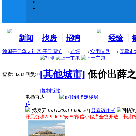
新闻
找房
招聘
经验
看板
租房
求职
分享
德国开元华人社区 开元周游
»
论坛
›
实用信息
›
买卖市
[其他城市]
低价出薛之
查看:
8232
|
回复:
0
[复制链接]
电梯直达
#
1
发表于 15.11.2023 18:00:20
|
只看该作者
开元食味APP IOS/安卓/微信小程序全线开放，长期