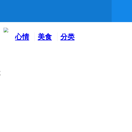
心情
美食
分类
水吧
天地
广告
张