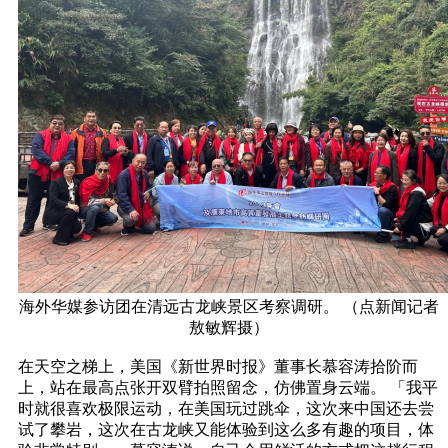
海外华媒参访团在清远古龙峡景区考察调研。 （点新闻记者
敖敏辉摄）
在天空之梯上，美国《新世界时报》董事长慕容涛拾阶而
上，站在最高点张开双臂拍照留念，仿佛置身云端。 「我平
时就很喜欢极限运动，在美国玩过跳伞，这次来中国还去尝
试了攀岩，这次在古龙峡又能体验到这么多有趣的项目，体