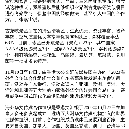
审批和监督，是很好的模式。当前，马来西亚也逐渐开始尝
试这种模式，我希望以后能够组织业界到古龙峡等类似项目
进行考察学习，借鉴中国的经验做法，甚至引入中国的合作
方。」张嘉宙说。
古龙峡景区所在的清远清新区，生态优美、资源丰富、物产
丰饶，空气质量优良率常年保持90%以上，森林覆盖率达
68%。目前，该区已开放景区（景点）23个，其中国家
AAAA级旅游景区3个、国家AAA级景区3个、乡村旅游点7
个；拥有清远鸡、桂花鱼、乌鬃鹅、骆坑笋、笔架茶、食用
菌等一批著名农特产。
11月10日至17日，由香港大公文汇传媒集团主办的「2023海
外华文传媒合作组织年会暨广东省高质量发展主题参访调
研」活动在广东举行。活动邀请来自亚洲、欧洲、美洲、大
洋洲和非洲等五大洲的73家海外华文传媒共同会聚广东，亲
身感受中国式现代化前沿阵地的建设成就和发展变化。
海外华文传媒合作组织是香港文汇报于2009年10月27日在加
拿大多伦多发起成立、邀请五大洲华文传媒机构加入的世界
性媒体组织。目前，合作组织成员媒体已发展到逾百家，主
要来自美国、加拿大、德国、英国及香港、澳门、台湾等33