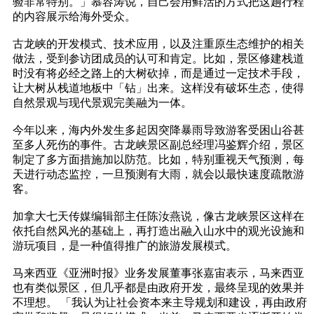
验非常特别。」慕容涛说，自己会用鲜活的方式把这趟行程
的内容展示给海外受众。
古龙峡的开发模式、技术应用，以及注重原生态维护的相关
做法，受到参访团成员的认可和肯定。比如，景区修建栈道
时没有将必经之路上的大树砍掉，而是通过一定技术手段，
让大树从栈道地板中「钻」出来。这样没有破坏生态，使得
自然景观与现代景观完美融为一体。
今年以来，海内外发生多起因突降暴雨导致游客受困山谷甚
至多人死伤的事件。古龙峡景区副总经理冯鉴辉介绍，景区
制定了多方面措施加以防范。比如，特别重视天气预测，每
天进行动态监控，一旦预测有大雨，就会以最快速度疏散游
客。
加拿大七天传媒编辑部主任陈汝燕说，像古龙峡景区这样在
依托自然风光的基础上，再打造出融入山水中的观光设施和
游玩项目，是一种值得推广的旅游发展模式。
马来西亚《亚洲时报》业务发展董事张嘉宙表示，马来西亚
也有类似景区，但几乎都是由政府开发，最终呈现的效果并
不理想。 「我认为让社会资本来主导规划和建设，再由政府