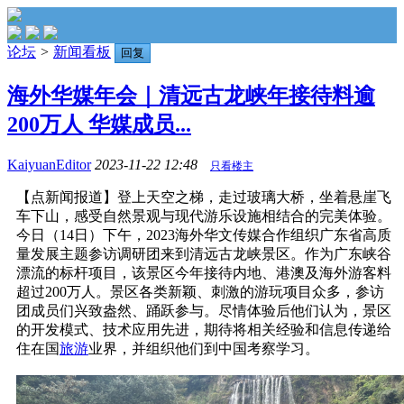
论坛
>
新闻看板
回复
海外华媒年会｜清远古龙峡年接待料逾
200万人 华媒成员...
KaiyuanEditor
2023-11-22 12:48
只看楼主
【点新闻报道】登上天空之梯，走过玻璃大桥，坐着悬崖飞
车下山，感受自然景观与现代游乐设施相结合的完美体验。
今日（14日）下午，2023海外华文传媒合作组织广东省高质
量发展主题参访调研团来到清远古龙峡景区。作为广东峡谷
漂流的标杆项目，该景区今年接待内地、港澳及海外游客料
超过200万人。景区各类新颖、刺激的游玩项目众多，参访
团成员们兴致盎然、踊跃参与。尽情体验后他们认为，景区
的开发模式、技术应用先进，期待将相关经验和信息传递给
住在国
旅游
业界，并组织他们到中国考察学习。