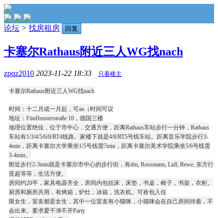
论坛
>
找房租房
回复
卡塞尔Rathaus附近三人WG找nach
zpqz2010
2023-11-22 18:33
只看楼主
卡塞尔Rathaus附近三人WG找nach
时间：十二月或一月起，可an（时间可议
地址：Fünffensterstraße 10，德国三楼
地理位置绝佳，位于市中心，交通方便，距离Rathaus车站步行一分钟，Rathaus
车站有1/3/4/5/6/8/RT4线路。家楼下就是4/8/RT5号线车站。距离音乐学院步行3-
4min，距离卡塞尔大学乘坐1/5号线需7min，距离卡塞尔美术学院乘坐5/6号线需
3-4min。
附近步行2-3min就是卡塞尔市中心的步行街，有dm, Rossmann, Lidl, Rewe, 东方行
亚超等等，生活方便。
房间约20平，家具电器齐全，房间内包括床，床垫，书桌，椅子，书架，衣柜。
厨房和厕所共用，有烤箱，炉灶，冰箱，洗衣机。可拎包入住
限女生，室友都是女生，其中一位室友有小猫咪，小猫咪会在自己房间待着，不
会出来。要求爱干净不开Party