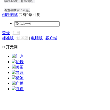
暖租375欧，有nach费。
有意者微信: Azxgp_
倒序浏览
共有0条回复
登录
|
注册
标准版
|
触屏版
|
电脑版
|
客户端
© 开元网.
门户
论坛
美图
导读
标签
广播
频道