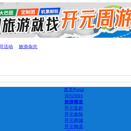
司活动
旅游杂志
首页
Portal
论坛
BBS
旅游频道
开元亚超
开元食味
开元商城
开元物流