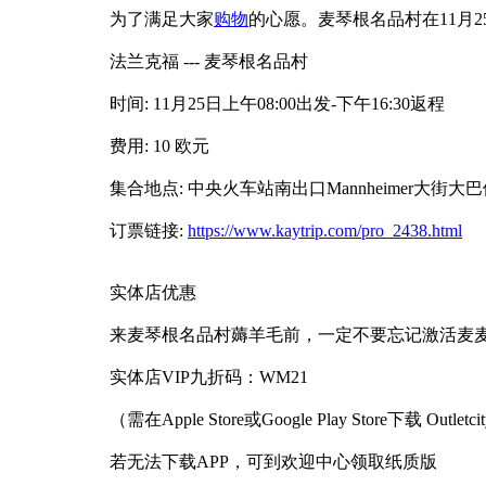
为了满足大家
购物
的心愿。麦琴根名品村在11月
法兰克福 --- 麦琴根名品村
时间: 11月25日上午08:00出发-下午16:30返程
费用: 10 欧元
集合地点: 中央火车站南出口Mannheimer大街大
订票链接:
https://www.kaytrip.com/pro_2438.html
实体店优惠
来麦琴根名品村薅羊毛前，一定不要忘记激活麦
实体店VIP九折码：WM21
（需在Apple Store或Google Play Store下载 Outletci
若无法下载APP，可到欢迎中心领取纸质版