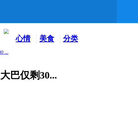
心情
美食
分类
水吧
天地
广告
...
仅剩30...