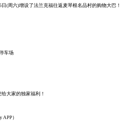
25日(周六)增设了法兰克福往返麦琴根名品村的购物大巴！
巴停车场
麦给大家的独家福利！
ty APP）