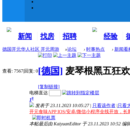
新闻
找房
招聘
经验
看板
租房
求职
分享
德国开元华人社区 开元周游
»
论坛
›
时事热点
›
新闻看
[德国]
麦琴根黑五狂欢周
查看:
7567
|
回复:
0
[复制链接]
电梯直达
#
1
发表于 23.11.2023 10:05:27
|
只看该作者
|
只看
开元食味APP IOS/安卓/微信小程序全线开放，长
本帖最后由 KaiyuanEditor 于 23.11.2023 10:52 编