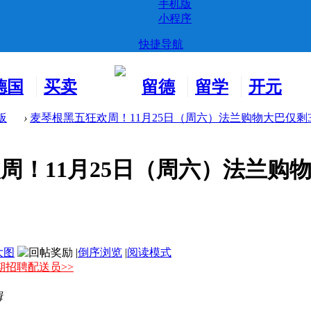
手机版
小程序
快捷导航
德国
买卖
留德
留学
开元
生活
市场
新生
德国
交友
板
›
麦琴根黑五狂欢周！11月25日（周六）法兰购物大巴仅剩30 
！11月25日（周六）法兰购物大巴
大图
|
倒序浏览
|
阅读模式
期招聘配送员>>
辑