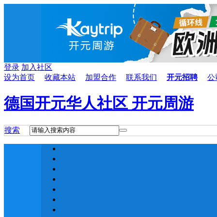
登录
加入社区
设为首页
收藏本站
加盟合作
联系我们
开元招聘
公
德国开元华人社区 开元周游
搜索