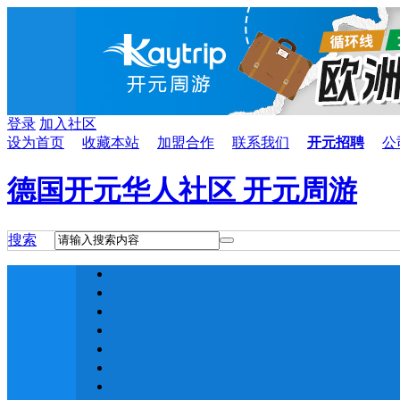
登录
加入社区
设为首页
收藏本站
加盟合作
联系我们
开元招聘
公
德国开元华人社区 开元周游
搜索