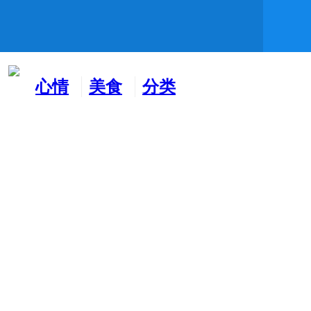
心情
美食
分类
水吧
天地
广告