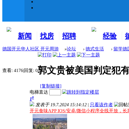
新闻
找房
招聘
经验
看板
租房
求职
分享
德国开元华人社区 开元周游
»
论坛
›
德式生活
›
留学德
郭文贵被美国判定犯
查看:
4176
|
回复:
0
[复制链接]
电梯直达
#
1
发表于 19.7.2024 15:14:12
|
只看该作者
开元食味APP IOS/安卓/微信小程序全线开放，