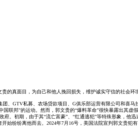
文贵的真面目，为自己和他人挽回损失，维护诚实守信的社会环
集团、
GTV
私募、农场贷款项目、
G
俱乐部运营有限公司和喜马
中国联邦
”
的运动。然而，郭文贵的
“
爆料革命
”
很快暴露出其虚
政府。初期，由于其
“
流亡富豪
”
、
“
红通逃犯
”
等特殊形象，他迅
者开始纷纷离他而去。
2024
年
7
月
16
号，美国法院宣判郭文贵犯有