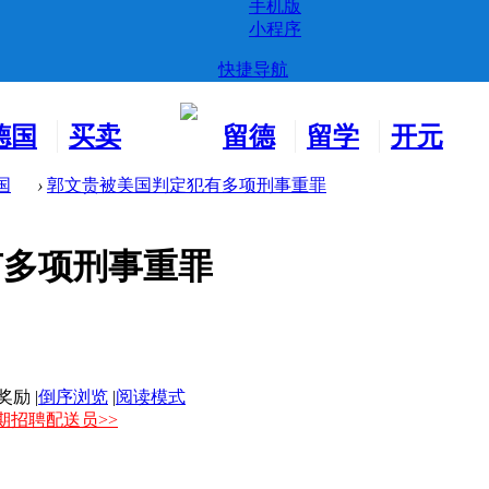
手机版
小程序
快捷导航
德国
买卖
留德
留学
开元
生活
市场
新生
德国
交友
国
›
郭文贵被美国判定犯有多项刑事重罪
有多项刑事重罪
|
倒序浏览
|
阅读模式
长期招聘配送员>>