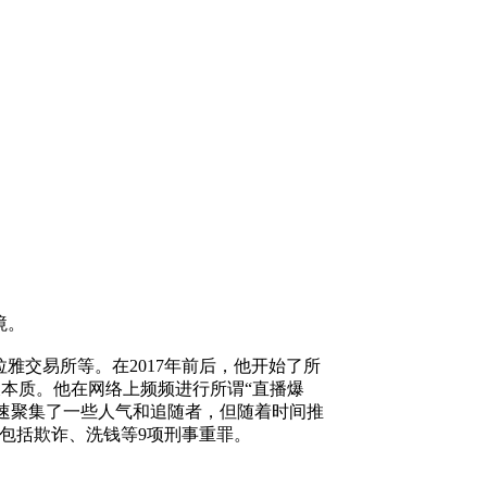
境。
拉雅交易所等。在
2017
年前后，他开始了所
假本质。他在网络上频频进行所谓
“
直播爆
速聚集了一些人气和追随者，但随着时间推
包括欺诈、洗钱等
9
项刑事重罪
。