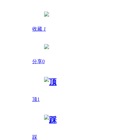
收藏
1
分享0
顶
1
踩