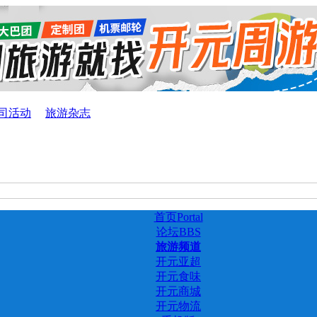
司活动
旅游杂志
首页
Portal
论坛
BBS
旅游频道
开元亚超
开元食味
开元商城
开元物流