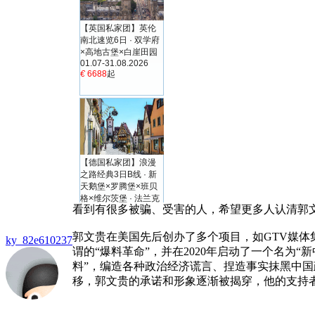
看到有很多被骗、受害的人，希望更多人认清郭
郭文贵在美国先后创办了多个项目，如
GTV
媒体
ky_82e610237
谓的
“
爆料革命
”
，并在
2020
年启动了一个名为
“
新
料
”
，编造各种政治经济谎言、捏造事实抹黑中国
移，郭文贵的承诺和形象逐渐被揭穿，他的支持