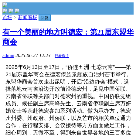
论坛
>
新闻看板
回复
有一个美丽的地方叫德宏：第21届东盟华
商会
admin
2025-06-27 12:23
只看楼主
2025年6月13日至17日，“侨连五洲·七彩云南”——第
21届东盟华商会在德宏傣族景颇族自治州芒市举行。
东盟华商会首次走出昆明，开启“沿边办会”模式，选
择落地云南省沿边开放前沿德宏州，足见中国侨联、
云南省侨联等关部门对德宏州的重视。中国侨联党组
成员、候任副主席高峰先生、云南省侨联副主席万妍
娟女士等亲赴德宏参加系列活动。做为承办方，德宏
州州委、州政府、州侨联，以及芒市的相关单位通力
合作，在行程安排、会议接待等方方面面做足工作，
细心周到，无微不至，得到来自世界各地的三百多位