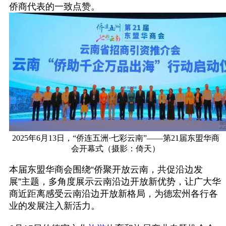
侨商代表的一致点赞。
2025
年
6
月
13
日，“侨连五洲
·
七彩云南”
——
第
21
届东盟华商
会开幕式（摄影：倚天）
本届东盟华商会围绕“侨聚开放云南，共促沿边发
展”主题，多角度展示云南沿边开放新优势，让广大华
商近距离感受云南沿边开放新格局，为德宏州各行各
业的发展注入新活力。