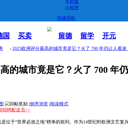
手机版
小程序
快捷导航
德国
买卖
留德
留学
开元
生活
市场
新生
德国
交友
惠
›
2025欧洲评分最高的城市竟是它？火了 700 年仍让人着迷 ..
最高的城市竟是它？火了 700 年仍
图
|
倒序浏览
|
阅读模式
期招聘配送员>>
是位于“世界必游之地”榜单的前列。作为14世纪时欧洲文艺复