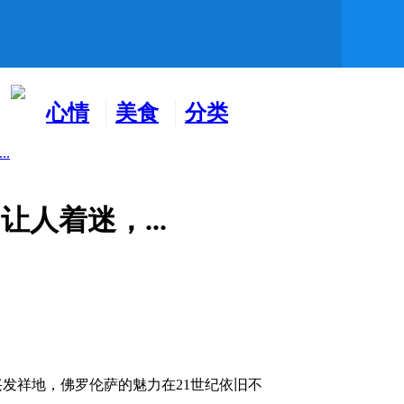
心情
美食
分类
水吧
天地
广告
.
让人着迷，...
兴发祥地，佛罗伦萨的魅力在21世纪依旧不