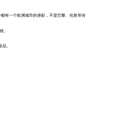
”两项评选中都有一个欧洲城市的身影，不是巴黎、伦敦等传
辉煌。
珍品。