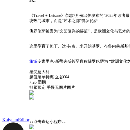
《Travel + Leisure》杂志7月份出炉发布的“2
统热门城市，而是“艺术之都”佛罗伦萨
佛罗伦萨被誉为“文艺复兴的摇篮”，是欧洲文化与艺术
这里孕育了但丁、达·芬奇、米开朗基罗、布鲁内莱斯基
旅游
专家里克·斯蒂夫斯甚至直称佛罗伦萨为 “欧洲文化
感受意大利
超值尾单特惠 立省€64
7.26 团期
抓紧预定 手慢无图片图片
KaiyuanEditor
↓↓点击直达小程序↓↓