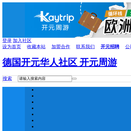
登录
加入社区
设为首页
收藏本站
加盟合作
联系我们
开元招聘
公
德国开元华人社区 开元周游
搜索