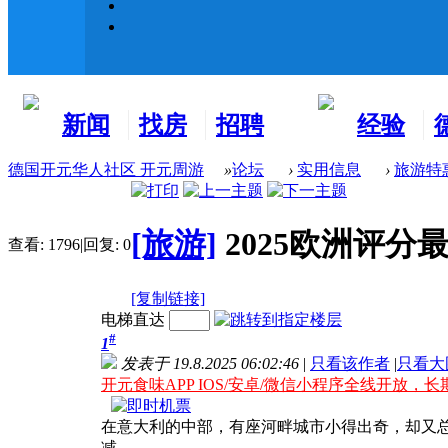
新闻
找房
招聘
经验
看板
租房
求职
分享
德国开元华人社区 开元周游
»
论坛
›
实用信息
›
旅游特
[旅游]
2025欧洲评分
查看:
1796
|
回复:
0
[复制链接]
电梯直达
#
1
发表于 19.8.2025 06:02:46
|
只看该作者
|
只看大
开元食味APP IOS/安卓/微信小程序全线开放，长
在意大利的中部，有座河畔城市小得出奇，却又总
减。