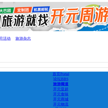
司活动
旅游杂志
首页
Portal
论坛
BBS
旅游频道
开元亚超
开元食味
开元商城
开元物流